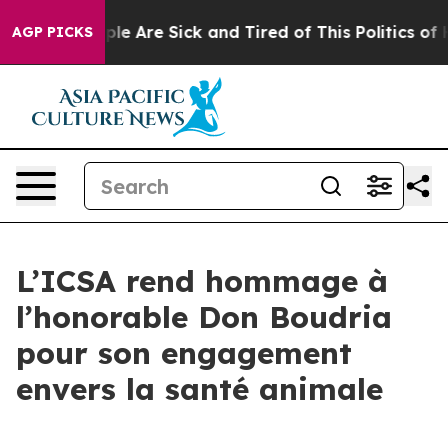
Win: “People Are Sick and Tired of This Politics of Hat
AGP PICKS
L’ICSA rend hommage à
l’honorable Don Boudria
pour son engagement
envers la santé animale